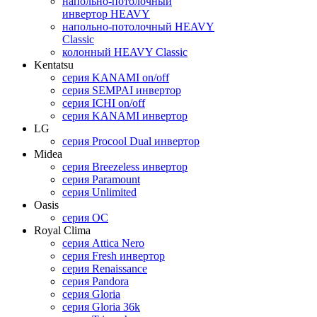
напольно-потолочный
инвертор HEAVY
напольно-потолочный HEAVY
Classic
колонный HEAVY Classic
Kentatsu
серия KANAMI on/off
серия SEMPAI инвертор
серия ICHI on/off
серия KANAMI инвертор
LG
серия Procool Dual инвертор
Midea
серия Breezeless инвертор
cерия Paramount
серия Unlimited
Oasis
cерия OC
Royal Clima
серия Attica Nero
серия Fresh инвертор
серия Renaissance
серия Pandora
серия Gloria
серия Gloria 36k