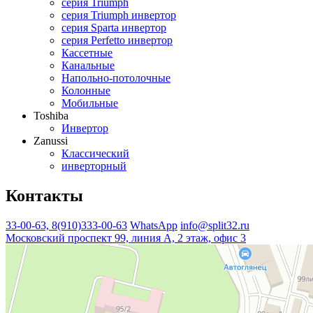
серия Triumph
серия Triumph инвертор
серия Sparta инвертор
серия Perfetto инвертор
Кассетные
Канальные
Напольно-потолочные
Колонные
Мобильные
Toshiba
Инвертор
Zanussi
Классический
инверторный
Контакты
33-00-63, 8(910)333-00-63
WhatsApp
info@split32.ru
Московский проспект 99, линия А, 2 этаж, офис 3