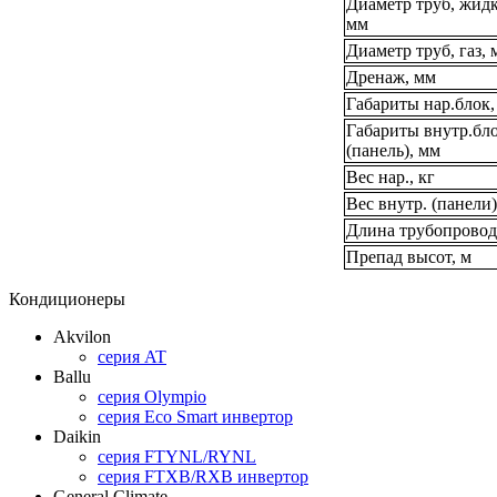
Диаметр труб, жидк
мм
Диаметр труб, газ, 
Дренаж, мм
Габариты нар.блок,
Габариты внутр.бл
(панель), мм
Вес нар., кг
Вес внутр. (панели)
Длина трубопровод
Препад высот, м
Кондиционеры
Akvilon
серия AT
Ballu
серия Olympio
серия Eco Smart инвертор
Daikin
серия FTYNL/RYNL
серия FTXB/RXB инвертор
General Climate