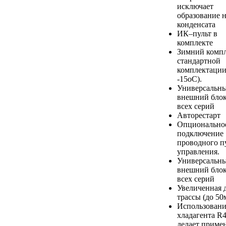
исключает
образование 
конденсата
ИК–пульт в
комплекте
Зимний компл
стандартной
комплектации
-15оС).
Универсальн
внешний блок
всех серий
Авторестарт
Опционально
подключение
проводного п
управления.
Универсальн
внешний блок
всех серий
Увеличенная 
трассы (до 50
Использовани
хладагента R
делает приме