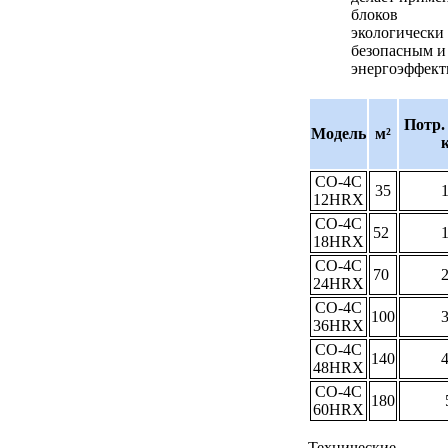
блоков
экологически
безопасным и
энергоэффек
Потр. 
Модель
м²
CO-4C
35
1
12HRX
CO-4C
52
1
18HRX
CO-4C
70
2
24HRX
CO-4C
100
3
36HRX
CO-4C
140
4
48HRX
CO-4C
180
60HRX
Технические