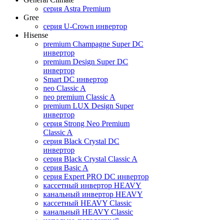
серия Astra Premium
Gree
серия U-Crown инвертор
Hisense
premium Champagne Super DC
инвертор
premium Design Super DC
инвертор
Smart DC инвертор
neo Classic A
neo premium Classic A
premium LUX Design Super
инвертор
серия Strong Neo Premium
Classic A
серия Black Crystal DC
инвертор
серия Black Crystal Classic A
серия Basic A
серия Expert PRO DC инвертор
кассетный инвертор HEAVY
канальный инвертор HEAVY
кассетный HEAVY Classic
канальный HEAVY Classic