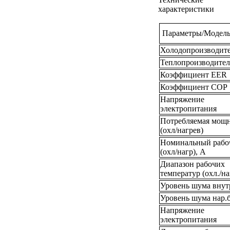
характеристики
Параметры/Модел
Холодопроизводите
Теплопроизводител
Коэффициент EER
Коэффициент COP
Напряжение
электропитания
Потребляемая мощн
(охл/нагрев)
Номинальный рабо
(охл/нагр), А
Диапазон рабочих
температур (охл./на
Уровень шума внут
Уровень шума нар.
Напряжение
электропитания