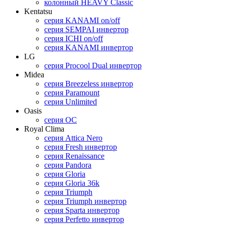
колонный HEAVY Classic
Kentatsu
серия KANAMI on/off
серия SEMPAI инвертор
серия ICHI on/off
серия KANAMI инвертор
LG
серия Procool Dual инвертор
Midea
серия Breezeless инвертор
cерия Paramount
серия Unlimited
Oasis
cерия OC
Royal Clima
серия Attica Nero
серия Fresh инвертор
серия Renaissance
серия Pandora
серия Gloria
серия Gloria 36k
серия Triumph
серия Triumph инвертор
серия Sparta инвертор
серия Perfetto инвертор