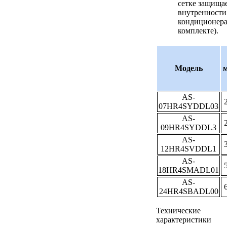
сетке защища
внутренности
кондиционера
комплекте).
Модель
м
AS-
2
07HR4SYDDL03
AS-
2
09HR4SYDDL3
AS-
3
12HR4SVDDL1
AS-
5
18HR4SMADL01
AS-
6
24HR4SBADL00
Технические
характеристики