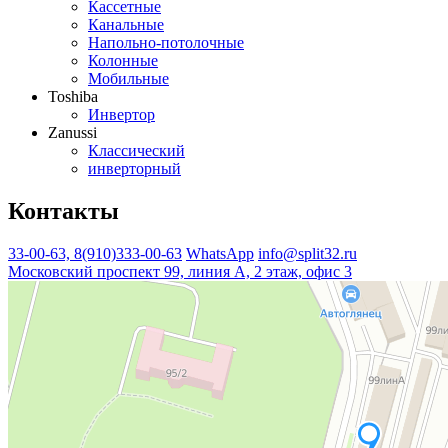
Кассетные
Канальные
Напольно-потолочные
Колонные
Мобильные
Toshiba
Инвертор
Zanussi
Классический
инверторный
Контакты
33-00-63, 8(910)333-00-63
WhatsApp
info@split32.ru
Московский проспект 99, линия А, 2 этаж, офис 3