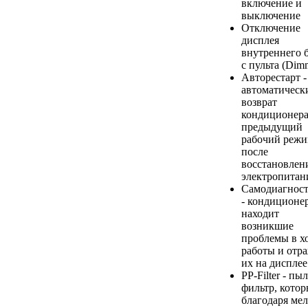
включение и
выключение
Отключение
дисплея
внутреннего 
с пульта (Dim
Авторестарт -
автоматическ
возврат
кондиционера
предыдущий
рабочий реж
после
восстановлен
электропитан
Самодиагнос
- кондиционе
находит
возникшие
проблемы в х
работы и отр
их на дисплее
PP-Filter - пы
фильтр, кото
благодаря ме