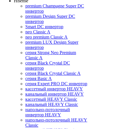
Hisense
premium Champagne Super DC
инвертор
premium Design Super DC
инвертор
Smart DC инвертор
neo Classic A
neo premium Classic A
premium LUX Design Super
инвертор
серия Strong Neo Premium
Classic A
серия Black Crystal DC
инвертор
серия Black Crystal Classic A
серия Basic A
серия Expert PRO DC инвертор
кассетный инвертор HEAVY
канальный инвертор HEAVY
кассетный HEAVY Classic
канальный HEAVY Classic
напольно-потолочный
инвертор HEAVY
напольно-потолочный HEAVY
Classic