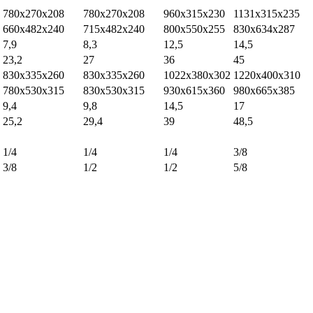
780x270x208
780x270x208
960x315x230
1131x315x235
660x482x240
715x482x240
800x550x255
830x634x287
7,9
8,3
12,5
14,5
23,2
27
36
45
830x335x260
830x335x260
1022x380x302
1220x400x310
780x530x315
830x530x315
930x615x360
980x665x385
9,4
9,8
14,5
17
25,2
29,4
39
48,5
1/4
1/4
1/4
3/8
3/8
1/2
1/2
5/8