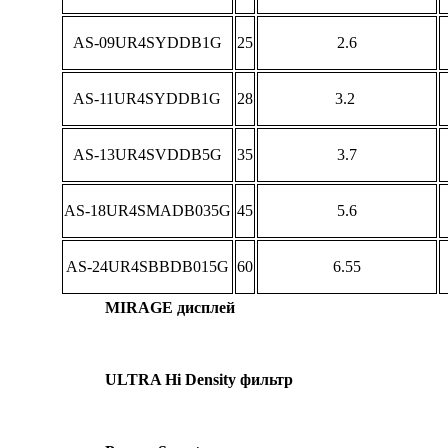
AS-09UR4SYDDB1G
25
2.6
AS-11UR4SYDDB1G
28
3.2
AS-13UR4SVDDB5G
35
3.7
AS-18UR4SMADB035G
45
5.6
AS-24UR4SBBDB015G
60
6.55
MIRAGE дисплей
ULTRA Hi Density фильтр