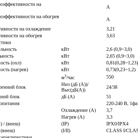
оэффективности на
А
оэффективности на обогрев
А
тивности на охлаждение
3,21
ивности на обогрев
3,63
стики
льность
кВт
2,6 (0,9~3,0)
ьность
кВт
2,65 (0,9~3,0)
ость (охл)
кВт
0,81(0,28~1,23)
сть (нагрев)
кВт
0,73(0,23~1,2)
3
550
м
/час
Низ (дБ (A))/
ренний блок
24/38
Выс(дБ(A))
ний блок
дБ (A)
51
опитания
220-240 В, 1фа
Охлаждение (A)
3,7
Нагрев (A)
3,3
) / (внеш)
(IP)
IPX0/IPX4
 (внеш)
(I/II)
CLASS I/CLAS
характеристики