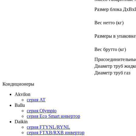
Размер блока ДхВхГ
Вес нетто (кг)
Размеры в упаковке
Вес брутто (кг)
Присоединительны
Диаметр труб жидк
Диаметр труб газ
Кондиционеры
Akvilon
серия AT
Ballu
серия Olympio
серия Eco Smart инвертор
Daikin
серия FTYNL/RYNL
серия FTXB/RXB инвертор