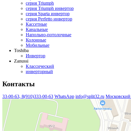
серия Triumph
серия Triumph инвертор
серия Sparta инвертор
серия Perfetto инвертор
Кассетные
Канальные
Напольно-потолочные
Колонные
Мобильные
Toshiba
Инвертор
Zanussi
Классический
инверторный
Контакты
33-00-63, 8(910)333-00-63
WhatsApp
info@split32.ru
Московский 