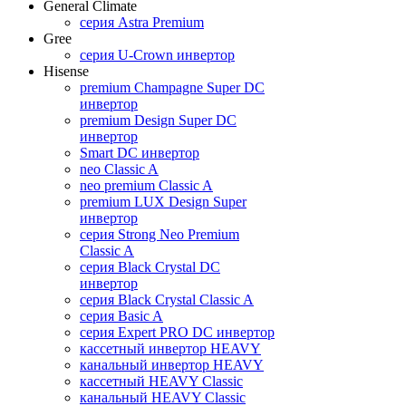
General Climate
серия Astra Premium
Gree
серия U-Crown инвертор
Hisense
premium Champagne Super DC
инвертор
premium Design Super DC
инвертор
Smart DC инвертор
neo Classic A
neo premium Classic A
premium LUX Design Super
инвертор
серия Strong Neo Premium
Classic A
серия Black Crystal DC
инвертор
серия Black Crystal Classic A
серия Basic A
серия Expert PRO DC инвертор
кассетный инвертор HEAVY
канальный инвертор HEAVY
кассетный HEAVY Classic
канальный HEAVY Classic