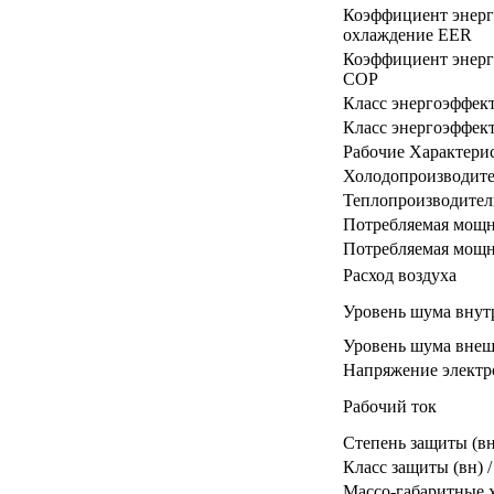
Коэффициент энерг
охлаждение EER
Коэффициент энерг
COP
Класс энергоэффек
Класс энергоэффект
Рабочие Характери
Холодопроизводите
Теплопроизводител
Потребляемая мощн
Потребляемая мощно
Расход воздуха
Уровень шума внут
Уровень шума внеш
Напряжение электр
Рабочий ток
Степень защиты (вн
Класс защиты (вн) /
Массо-габаритные 