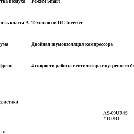
тка воздуха
Режим Smart
сть класса А
Технологии DC Inverter
шума
Двойная шумоизоляция компрессора
 фреон
4 скорости работы вентилятора внутреннего б
еристики
AS-09UR4S
YDDB1
сть