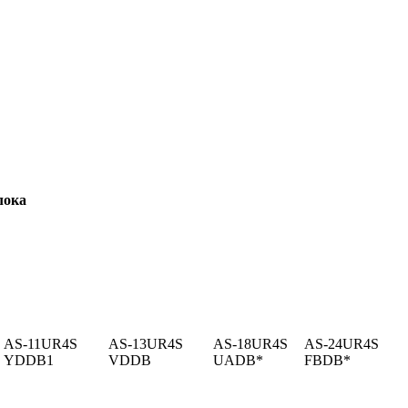
лока
AS-11UR4S
AS-13UR4S
AS-18UR4S
AS-24UR4S
YDDB1
VDDB
UADB*
FBDB*