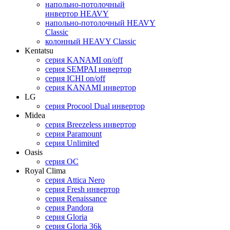
напольно-потолочный
инвертор HEAVY
напольно-потолочный HEAVY
Classic
колонный HEAVY Classic
Kentatsu
серия KANAMI on/off
серия SEMPAI инвертор
серия ICHI on/off
серия KANAMI инвертор
LG
серия Procool Dual инвертор
Midea
серия Breezeless инвертор
cерия Paramount
серия Unlimited
Oasis
cерия OC
Royal Clima
серия Attica Nero
серия Fresh инвертор
серия Renaissance
серия Pandora
серия Gloria
серия Gloria 36k